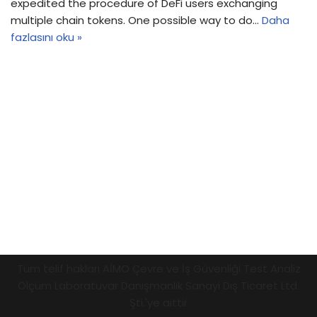
expedited the procedure of DeFi users exchanging
multiple chain tokens. One possible way to do…
Daha
fazlasını oku »
Tüm telif hakları AİMO Çevre ve İş Güvenliği Test Analiz
Ölçüm Laboratuvar Danışmanlık Sanayi Dış Ticaret Ltd.
Şti.'ye aittir