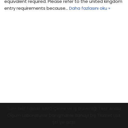
equivalent required. Please refer to the united kingdom
entry requirements because…
Daha fazlasını oku »
Tüm telif hakları AİMO Çevre ve İş Güvenliği Test Analiz
Ölçüm Laboratuvar Danışmanlık Sanayi Dış Ticaret Ltd.
Şti.'ye aittir